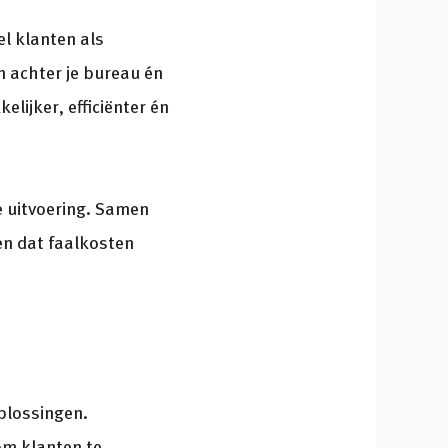
l klanten als
n achter je bureau én
lijker, efficiënter én
 uitvoering. Samen
en dat faalkosten
plossingen.
om klanten te