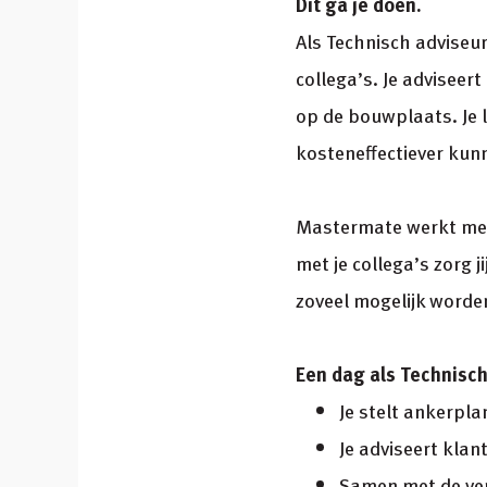
Dit ga je doen.
Als Technisch adviseu
collega’s. Je adviseer
op de bouwplaats. Je l
kosteneffectiever ku
Mastermate werkt mee
met je collega’s zorg 
zoveel mogelijk word
Een dag als Technisc
Je stelt ankerpl
Je adviseert kla
Samen met de ver