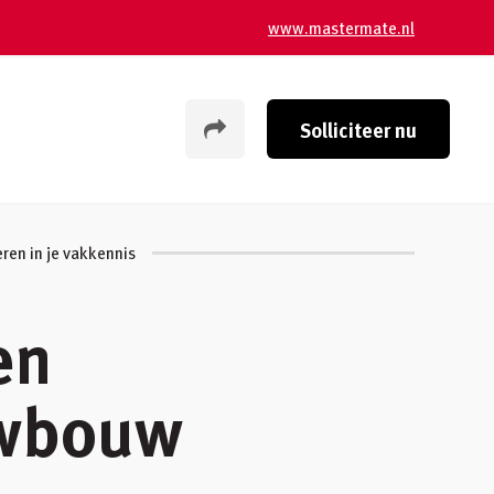
www.mastermate.nl
Solliciteer nu
ren in je vakkennis
en
uwbouw