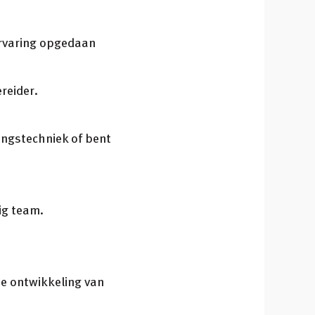
ervaring opgedaan
reider.
ingstechniek of bent
ig team.
de ontwikkeling van