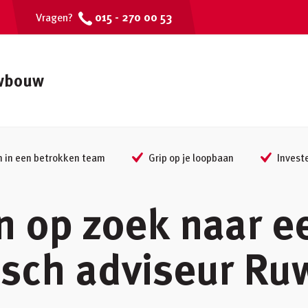
015 - 270 00 53
Vragen?
uwbouw
in een betrokken team
Grip op je loopbaan
Investe
jn op zoek naar e
isch adviseur R