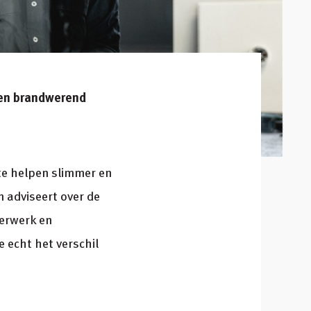
k en brandwerend
te helpen slimmer en
n adviseert over de
kerwerk en
 echt het verschil