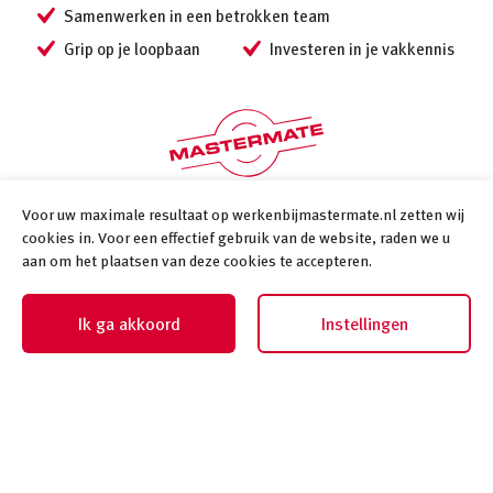
Samenwerken in een betrokken team
Grip op je loopbaan
Investeren in je vakkennis
Voor uw maximale resultaat op werkenbijmastermate.nl zetten wij
Volg ons
cookies in. Voor een effectief gebruik van de website, raden we u
aan om het plaatsen van deze cookies te accepteren.
Volg ons via Social Media
Ik ga akkoord
Instellingen
©
2026
Mastermate
Cookiebeleid
www.mastermate.nl